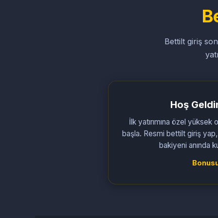
B
Bettilt giriş s
yat
Hoş Geldi
İlk yatırımına özel yüksek o
başla. Resmi bettilt giriş yap
bakiyeni anında k
Bonusu