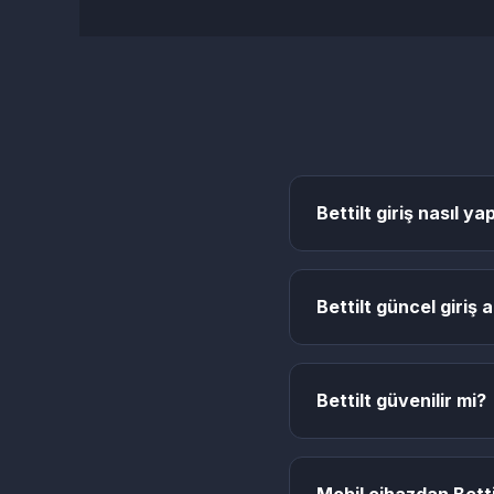
Bettilt giriş nasıl yap
Bettilt güncel giriş
Bettilt güvenilir mi?