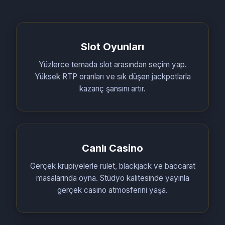
Slot Oyunları
Yüzlerce temada slot arasından seçim yap.
Yüksek RTP oranları ve sık düşen jackpotlarla
kazanç şansını artır.
Canlı Casino
Gerçek krupiyelerle rulet, blackjack ve baccarat
masalarında oyna. Stüdyo kalitesinde yayınla
gerçek casino atmosferini yaşa.