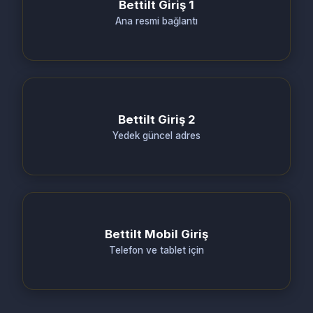
Bettilt Giriş 1
Ana resmi bağlantı
Bettilt Giriş 2
Yedek güncel adres
Bettilt Mobil Giriş
Telefon ve tablet için