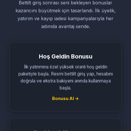
Bettilt giriş sonrası seni bekleyen bonuslar
kazancını büyütmek için tasarlandı. İlk üyelik,
yatırım ve kayıp iadesi kampanyalarıyla her
adımda avantaj sende.
Hoş Geldin Bonusu
İlk yatırımına özel yüksek oranlı hoş geldin
paketiyle başla. Resmi bettilt giriş yap, hesabını
doğrula ve ekstra bakiyeni anında kullanmaya
başla.
Bonusu Al →