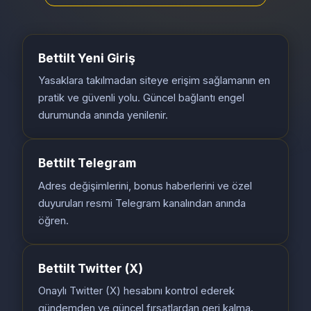
Bettilt Yeni Giriş
Yasaklara takılmadan siteye erişim sağlamanın en
pratik ve güvenli yolu. Güncel bağlantı engel
durumunda anında yenilenir.
Bettilt Telegram
Adres değişimlerini, bonus haberlerini ve özel
duyuruları resmi Telegram kanalından anında
öğren.
Bettilt Twitter (X)
Onaylı Twitter (X) hesabını kontrol ederek
gündemden ve güncel fırsatlardan geri kalma.