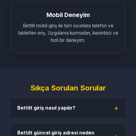
Mobil Deneyim
Bettilt mobil giriş ile tüm oyunlara telefon ve
tabletten eriş. Uygulama kurmadan, kesintisiz ve
hızlı bir deneyim.
Sıkça Sorulan Sorular
Bettilt giriş nasıl yapılır?
Bettilt güncel giriş adresi neden