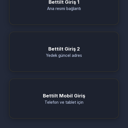
Bettilt Giriş 1
Ana resmi bağlantı
Bettilt Giriş 2
Yedek güncel adres
Bettilt Mobil Giriş
Telefon ve tablet için