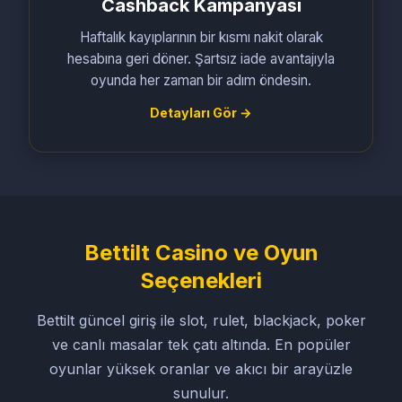
Cashback Kampanyası
Haftalık kayıplarının bir kısmı nakit olarak
hesabına geri döner. Şartsız iade avantajıyla
oyunda her zaman bir adım öndesin.
Detayları Gör →
Bettilt Casino ve Oyun
Seçenekleri
Bettilt güncel giriş ile slot, rulet, blackjack, poker
ve canlı masalar tek çatı altında. En popüler
oyunlar yüksek oranlar ve akıcı bir arayüzle
sunulur.