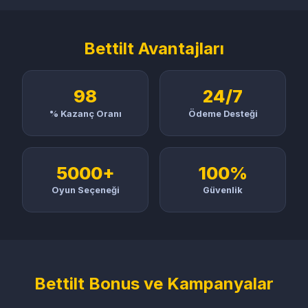
Bettilt Avantajları
98
24/7
% Kazanç Oranı
Ödeme Desteği
5000+
100%
Oyun Seçeneği
Güvenlik
Bettilt Bonus ve Kampanyalar