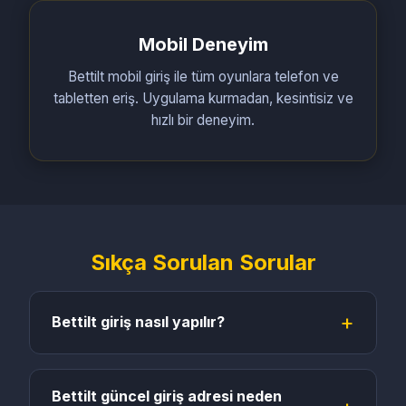
Mobil Deneyim
Bettilt mobil giriş ile tüm oyunlara telefon ve
tabletten eriş. Uygulama kurmadan, kesintisiz ve
hızlı bir deneyim.
Sıkça Sorulan Sorular
Bettilt giriş nasıl yapılır?
Bettilt güncel giriş adresi neden