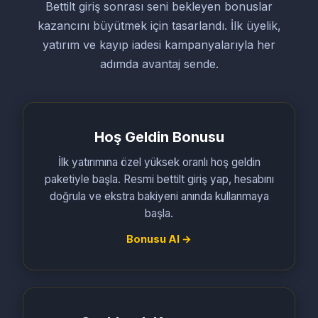
Bettilt giriş sonrası seni bekleyen bonuslar
kazancını büyütmek için tasarlandı. İlk üyelik,
yatırım ve kayıp iadesi kampanyalarıyla her
adımda avantaj sende.
Hoş Geldin Bonusu
İlk yatırımına özel yüksek oranlı hoş geldin
paketiyle başla. Resmi bettilt giriş yap, hesabını
doğrula ve ekstra bakiyeni anında kullanmaya
başla.
Bonusu Al →