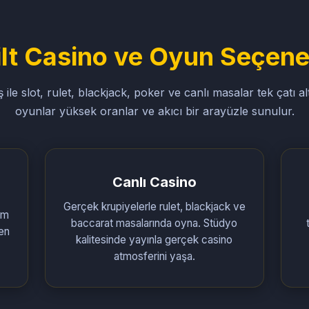
ilt Casino ve Oyun Seçene
iş ile slot, rulet, blackjack, poker ve canlı masalar tek çatı 
oyunlar yüksek oranlar ve akıcı bir arayüzle sunulur.
Canlı Casino
Gerçek krupiyelerle rulet, blackjack ve
im
baccarat masalarında oyna. Stüdyo
en
kalitesinde yayınla gerçek casino
atmosferini yaşa.