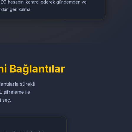
r (X) hesabını kontrol ederek gündemden ve
ardan geri kalma.
i Bağlantılar
antılarla sürekli
 şifreleme ile
i seç.