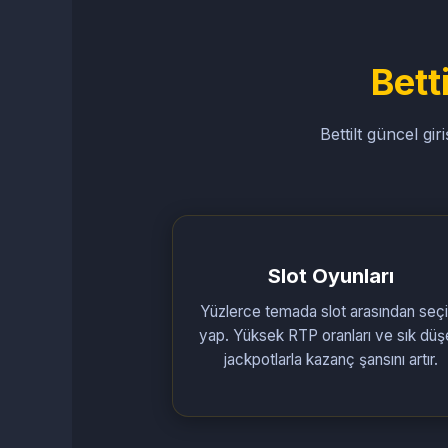
Bett
Bettilt güncel gir
Slot Oyunları
Yüzlerce temada slot arasından seç
yap. Yüksek RTP oranları ve sık düş
jackpotlarla kazanç şansını artır.