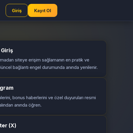
Giriş
Kayıt Ol
 Giriş
lmadan siteye erişim sağlamanın en pratik ve
Güncel bağlantı engel durumunda anında yenilenir.
legram
erini, bonus haberlerini ve özel duyuruları resmi
lından anında öğren.
ter (X)