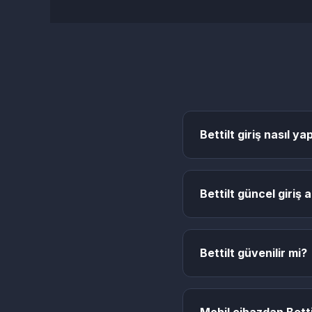
Bettilt giriş nasıl yap
Bettilt güncel giriş
Bettilt güvenilir mi?