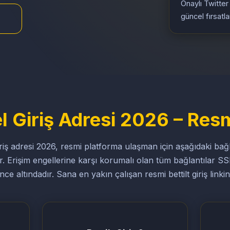
Onaylı Twitte
güncel fırsatl
el Giriş Adresi 2026 – Resm
iriş adresi 2026, resmi platforma ulaşman için aşağıdaki bağl
r. Erişim engellerine karşı korumalı olan tüm bağlantılar SSL
ce altındadır. Sana en yakın çalışan resmi bettilt giriş linkin