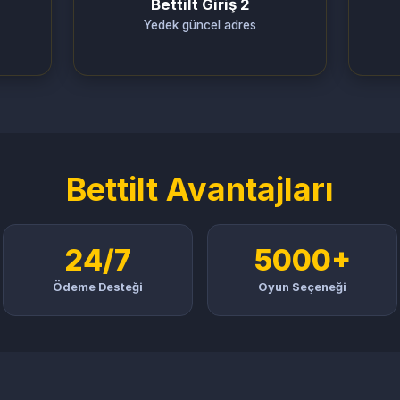
Bettilt Giriş 2
Yedek güncel adres
Bettilt Avantajları
24/7
5000+
Ödeme Desteği
Oyun Seçeneği