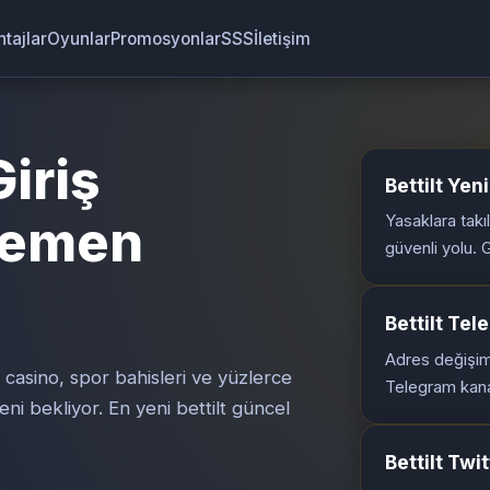
tajlar
Oyunlar
Promosyonlar
SSS
İletişim
Giriş
Bettilt Yeni
Hemen
Yasaklara takı
güvenli yolu. 
Bettilt Te
Adres değişiml
lı casino, spor bahisleri ve yüzlerce
Telegram kana
eni bekliyor. En yeni bettilt güncel
Bettilt Twit