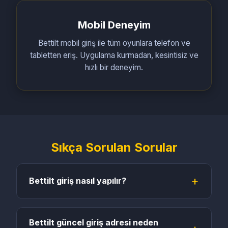
Mobil Deneyim
Bettilt mobil giriş ile tüm oyunlara telefon ve
tabletten eriş. Uygulama kurmadan, kesintisiz ve
hızlı bir deneyim.
Sıkça Sorulan Sorular
Bettilt giriş nasıl yapılır?
Bettilt güncel giriş adresi neden