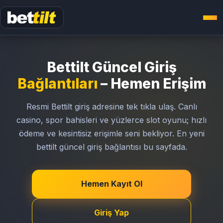
Bettilt Güncel Giriş
Bağlantıları
– Hemen Erişim
Resmi Bettilt giriş adresine tek tıkla ulaş. Canlı
casino, spor bahisleri ve yüzlerce slot oyunu; hızlı
ödeme ve kesintisiz erişimle seni bekliyor. En yeni
bettilt güncel giriş bağlantısı bu sayfada.
Hemen Kayıt Ol
Giriş Yap