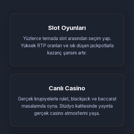
Slot Oyunları
Yüzlerce temada slot arasından seçim yap.
Yüksek RTP oranları ve sık düşen jackpotlarla
kazanç şansını artır.
Canlı Casino
Gerçek krupiyelerle rulet, blackjack ve baccarat
masalarında oyna. Stüdyo kalitesinde yayınla
gerçek casino atmosferini yaşa.