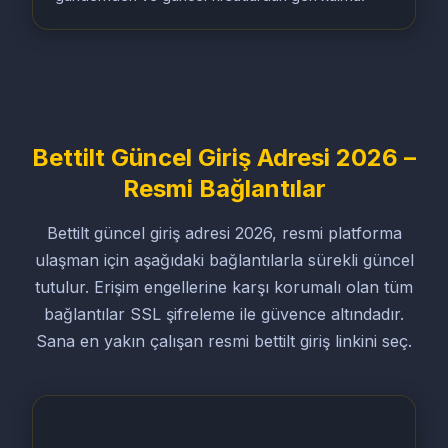
Bettilt Güncel Giriş Adresi 2026 –
Resmi Bağlantılar
Bettilt güncel giriş adresi 2026, resmi platforma
ulaşman için aşağıdaki bağlantılarla sürekli güncel
tutulur. Erişim engellerine karşı korumalı olan tüm
bağlantılar SSL şifreleme ile güvence altındadır.
Sana en yakın çalışan resmi bettilt giriş linkini seç.