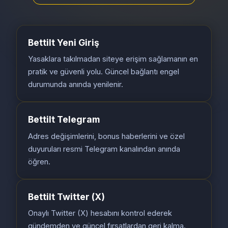
Bettilt Yeni Giriş
Yasaklara takılmadan siteye erişim sağlamanın en
pratik ve güvenli yolu. Güncel bağlantı engel
durumunda anında yenilenir.
Bettilt Telegram
Adres değişimlerini, bonus haberlerini ve özel
duyuruları resmi Telegram kanalından anında
öğren.
Bettilt Twitter (X)
Onaylı Twitter (X) hesabını kontrol ederek
gündemden ve güncel fırsatlardan geri kalma.