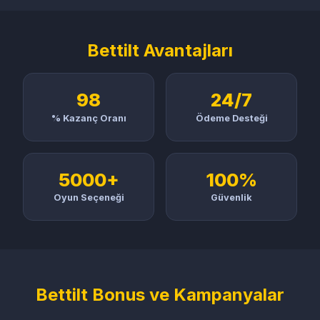
Bettilt Avantajları
98
24/7
% Kazanç Oranı
Ödeme Desteği
5000+
100%
Oyun Seçeneği
Güvenlik
Bettilt Bonus ve Kampanyalar