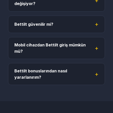
değişiyor?
Bettilt güvenilir mi?
Mobil cihazdan Bettilt giriş mümkün
mü?
Bettilt bonuslarından nasıl
yararlanırım?