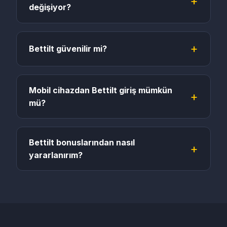
değişiyor?
Bettilt güvenilir mi?
Mobil cihazdan Bettilt giriş mümkün
mü?
Bettilt bonuslarından nasıl
yararlanırım?