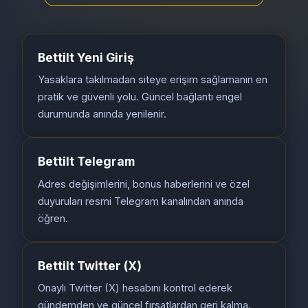
Bettilt Yeni Giriş
Yasaklara takılmadan siteye erişim sağlamanın en
pratik ve güvenli yolu. Güncel bağlantı engel
durumunda anında yenilenir.
Bettilt Telegram
Adres değişimlerini, bonus haberlerini ve özel
duyuruları resmi Telegram kanalından anında
öğren.
Bettilt Twitter (X)
Onaylı Twitter (X) hesabını kontrol ederek
gündemden ve güncel fırsatlardan geri kalma.