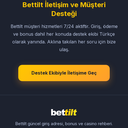
Bettilt İletişim ve Müşteri
Desteği
Bettilt müşteri hizmetleri 7/24 aktiftir. Giriş, ödeme
ve bonus dahil her konuda destek ekibi Türkçe
olarak yanında. Aklına takılan her soru için bize
ulaş.
Destek Ekibiyle İletişime Geç
Bettilt güncel giriş adresi, bonus ve casino rehberi.