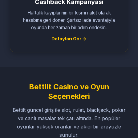
Cashback Kampanyası
Haftalık kayıplarının bir kısmı nakit olarak
hesabına geri döner. Şartsız iade avantajıyla
oyunda her zaman bir adım öndesin.
Detayları Gör →
Bettilt Casino ve Oyun
Seçenekleri
Bettilt güncel giriş ile slot, rulet, blackjack, poker
ve canlı masalar tek çatı altında. En popüler
oyunlar yüksek oranlar ve akıcı bir arayüzle
sunulur.