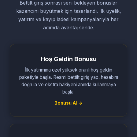
Bettilt giriş sonrası seni bekleyen bonuslar
kazancını büyütmek için tasarlandı. İlk üyelik,
yatırım ve kayıp iadesi kampanyalarıyla her
adımda avantaj sende.
Hoş Geldin Bonusu
İlk yatırımına özel yüksek oranlı hoş geldin
paketiyle başla. Resmi bettilt giriş yap, hesabını
doğrula ve ekstra bakiyeni anında kullanmaya
başla.
Bonusu Al →